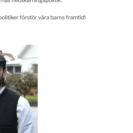
ernas nedskärningspolitik.
politiker förstör våra barns framtid!