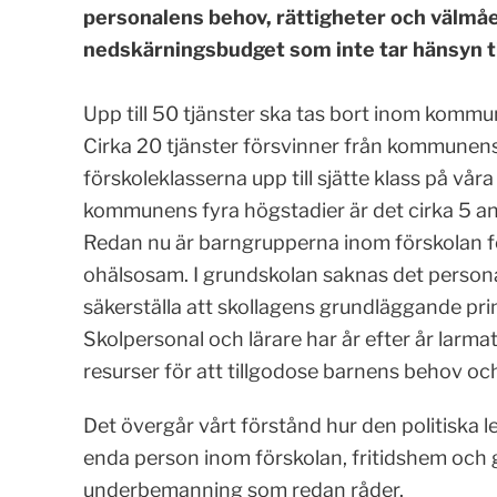
personalens behov, rättigheter och välmåen
nedskärningsbudget som inte tar hänsyn ti
Upp till 50 tjänster ska tas bort inom kommu
Cirka 20 tjänster försvinner från kommunens 2
förskoleklasserna upp till sjätte klass på vå
kommunens fyra högstadier är det cirka 5 an
Redan nu är barngrupperna inom förskolan fö
ohälsosam. I grundskolan saknas det persona
säkerställa att skollagens grundläggande prin
Skolpersonal och lärare har år efter år larma
resurser för att tillgodose barnens behov och
Det övergår vårt förstånd hur den politiska le
enda person inom förskolan, fritidshem och
underbemanning som redan råder.