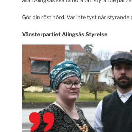
alla i Alingsås ska få höra om styrande parti
Gör din röst hörd. Var inte tyst när styrande 
Vänsterpartiet Alingsås Styrelse