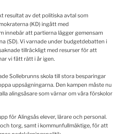
ekt resultat av det politiska avtal som
emokraterna (KD) ingått med
som innebär att partierna lägger gemensam
a (SD). Vi varnade under budgetdebatten i
knade tillräckligt med resurser för att
 vi fått rätt i år igen.
de Sollebrunns skola till stora besparingar
t stoppa uppsägningarna. Den kampen måste nu
 alla alingsåsare som värnar om våra förskolor
upp för Alingsås elever, lärare och personal.
och torg, samt i kommunfullmäktige, för att