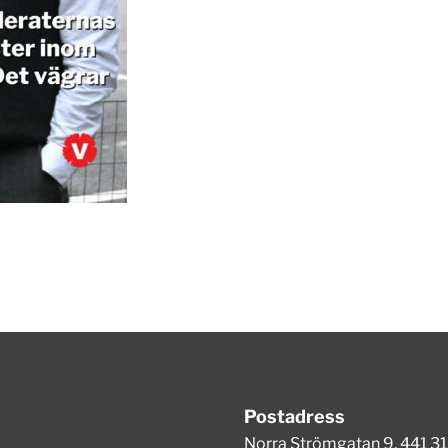
Postadress
Norra Strömgatan 9, 441 31