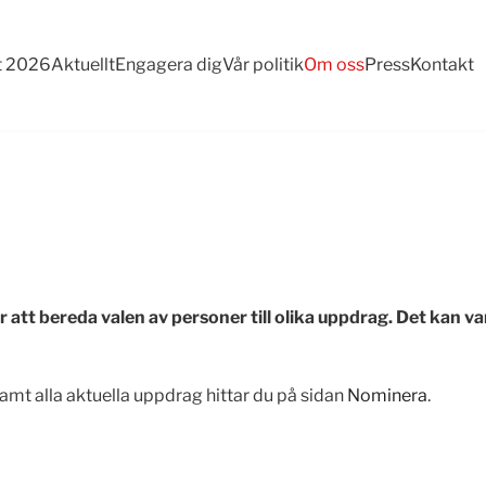
t 2026
Aktuellt
Engagera dig
Vår politik
Om oss
Press
Kontakt
r att bereda valen av personer till olika uppdrag. Det kan
mt alla aktuella uppdrag hittar du på sidan
Nominera
.