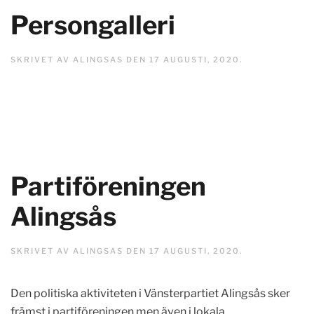
Persongalleri
SKRIVET AV
ALINGSAS
DEN
17 AUGUSTI, 2020
.
Partiföreningen
Alingsås
SKRIVET AV
ALINGSAS
DEN
17 AUGUSTI, 2020
.
Den politiska aktiviteten i Vänsterpartiet Alingsås sker
främst i partiföreningen men även i lokala