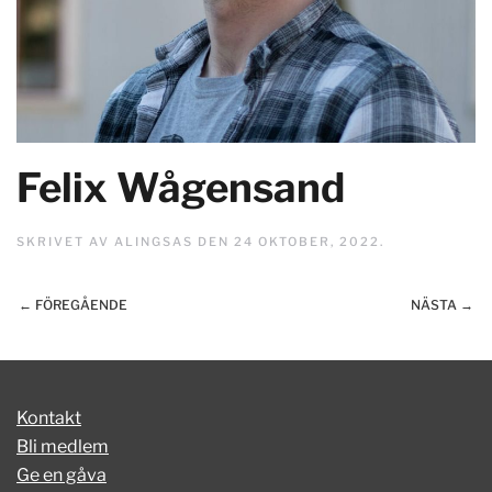
Felix Wågensand
SKRIVET AV
ALINGSAS
DEN
24 OKTOBER, 2022
.
← FÖREGÅENDE
NÄSTA →
Kontakt
Bli medlem
Ge en gåva