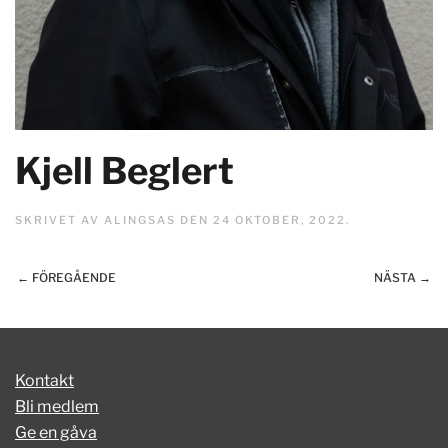
Kjell Beglert
SKRIVET AV
ALINGSAS
DEN
24 OKTOBER, 2022
.
← FÖREGÅENDE
NÄSTA →
Kontakt
Bli medlem
Ge en gåva