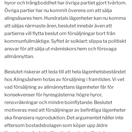
hyror och trångboddhet har övriga partiet gjort tvärtom.
Övriga partier har nu kommit överens om att sälja
alingsåsares hem. Hundratals lägenheter kan nu komma
att säljas närmaste åren, beslutet innebär även att
partierna vill flytta beslut om försäljningar bort från
kommunfullmäktige. Syftet är solklart: slippa ta politiskt
ansvar för att sälja ut människors hem och försvaga
allmännyttan.
Beslutet riskerar att leda till att hela lägenhetsbeståndet
hos Alingsåshem hotas av försäljning i framtiden. Vi vet
vad försäljning av allmännyttans lägenheter får för
konsekvenser för hyresgästerna: högre hyror,
renovräkningar och mindre boinflytande. Beslutet
motiveras med att försäljningar av befintliga lägenheter
ska finansiera nyproduktion. Det argumentet håller inte
eftersom bostadsbolagen som köper upp äldre