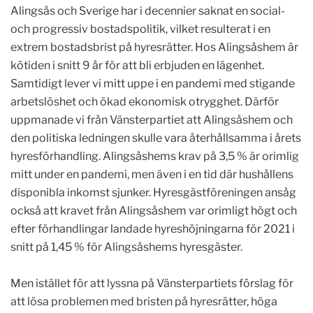
Alingsås och Sverige har i decennier saknat en social-
och progressiv bostadspolitik, vilket resulterat i en
extrem bostadsbrist på hyresrätter. Hos Alingsåshem är
kötiden i snitt 9 år för att bli erbjuden en lägenhet.
Samtidigt lever vi mitt uppe i en pandemi med stigande
arbetslöshet och ökad ekonomisk otrygghet. Därför
uppmanade vi från Vänsterpartiet att Alingsåshem och
den politiska ledningen skulle vara återhållsamma i årets
hyresförhandling. Alingsåshems krav på 3,5 % är orimlig
mitt under en pandemi, men även i en tid där hushållens
disponibla inkomst sjunker. Hyresgästföreningen ansåg
också att kravet från Alingsåshem var orimligt högt och
efter förhandlingar landade hyreshöjningarna för 2021 i
snitt på 1,45 % för Alingsåshems hyresgäster.
Men istället för att lyssna på Vänsterpartiets förslag för
att lösa problemen med bristen på hyresrätter, höga