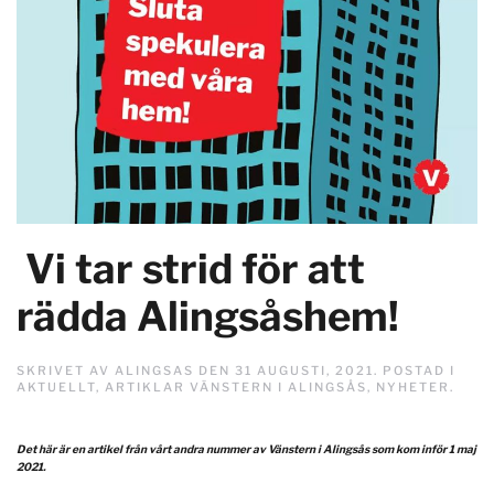
Vi tar strid för att
rädda Alingsåshem!
SKRIVET AV
ALINGSAS
DEN
31 AUGUSTI, 2021
. POSTAD I
AKTUELLT
,
ARTIKLAR VÄNSTERN I ALINGSÅS
,
NYHETER
.
Det här är en artikel från vårt andra nummer av Vänstern i Alingsås som kom inför 1 maj
2021.