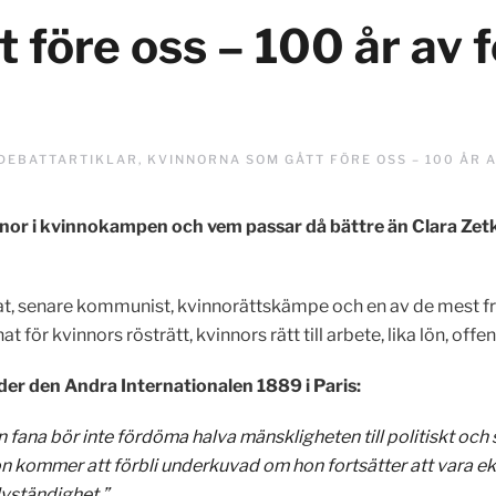
 före oss – 100 år av 
DEBATTARTIKLAR
,
KVINNORNA SOM GÅTT FÖRE OSS – 100 ÅR 
kvinnor i kvinnokampen och vem passar då bättre än Clara Ze
rat, senare kommunist, kvinnorättskämpe och en av de mest f
 för kvinnors rösträtt, kvinnors rätt till arbete, lika lön, offe
der den Andra Internationalen 1889 i Paris:
in fana bör inte fördöma halva mänskligheten till politiskt oc
n kommer att förbli underkuvad om hon fortsätter att vara e
vständighet.”