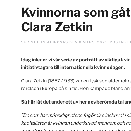
Kvinnorna som gått
Clara Zetkin
SKRIVET AV
ALINGSAS
DEN
8 MARS, 2021
. POSTAD I
Idag inleder vi vår serie av porträtt av viktiga 
initiativtagare till internationella kvinnodagen.
Clara Zetkin (1857-1933) var en tysk socialdemok
rörelsen i Europa på sin tid. Hon kämpade bland annat
Så här lät det under ett av hennes berömda tal un
”De som har mänsklighetens frigörelse inskrivet i s
kapitalisten är kvinnan underkuvad mannen; och ho
grundförutsättningen för kvinnans ekonomiska själ