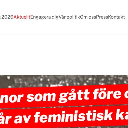
t 2026
Aktuellt
Engagera dig
Vår politik
Om oss
Press
Kontakt