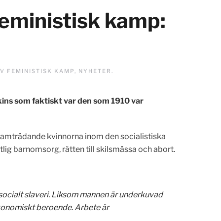
feministisk kamp:
AV FEMINISTISK KAMP
,
NYHETER
.
tkins som faktiskt var den som 1910 var
ramträdande kvinnorna inom den socialistiska
ntlig barnomsorg, rätten till skilsmässa och abort.
h socialt slaveri. Liksom mannen är underkuvad
konomiskt beroende. Arbete är