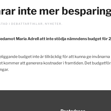
rar inte mer besparing
STAD I
DEBATTARTIKLAR
,
NYHETER
.
damot Maria Adrell att inte stödja nämndens budget för 2
eliggande budget inte är tillräcklig för att kunna ge invånarna i 
et kommer att generera kostnader i framtiden. Det budgetfö
ngar.