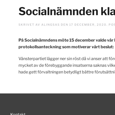
Socialnämnden kla
SKRIVET AV
ALINGSAS
DEN
17 DECEMBER, 2020
. PO
På Socialnämndens möte 15 december valde vår le
protokollsanteckning som motiverar vårt beslut:
Vänsterpartiet lägger ner sin röst då vi anser att för
mycket av de förebyggande insatserna saknas vilk
hade gett förvaltningen betydligt bättre förutsättni
Kontakt