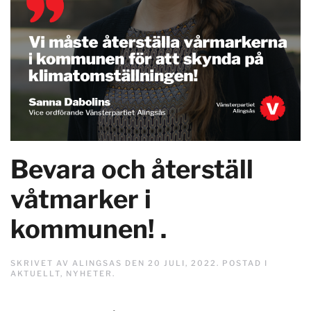
Bevara och återställ
våtmarker i
kommunen! .
SKRIVET AV
ALINGSAS
DEN
20 JULI, 2022
. POSTAD I
AKTUELLT
,
NYHETER
.