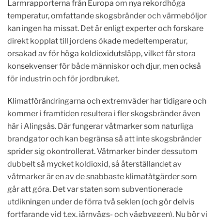
Larmrapporterna från Europa om nya rekordhöga
temperatur, omfattande skogsbränder och värmeböljor
kan ingen ha missat. Det är enligt experter och forskare
direkt kopplat till jordens ökade medeltemperatur,
orsakad av för höga koldioxidutsläpp, vilket får stora
konsekvenser för både människor och djur, men också
för industrin och för jordbruket.
Klimatförändringarna och extremväder har tidigare och
kommer i framtiden resultera i fler skogsbränder även
här i Alingsås. Där fungerar våtmarker som naturliga
brandgator och kan begränsa så att inte skogsbränder
sprider sig okontrollerat. Våtmarker binder dessutom
dubbelt så mycket koldioxid, så återställandet av
våtmarker är en av de snabbaste klimatåtgärder som
går att göra. Det var staten som subventionerade
utdikningen under de förra två seklen (och gör delvis
fortfarande vid t.ex. järnvägs- och vägbyggen). Nu bör vi