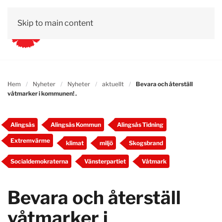
Skip to main content
Hem
Nyheter
Nyheter
aktuellt
Bevara och återställ
våtmarker i kommunen! .
Alingsås
Alingsås Kommun
Alingsås Tidning
Extremvärme
klimat
miljö
Skogsbrand
Socialdemokraterna
Vänsterpartiet
Våtmark
Bevara och återställ
våtmarker i