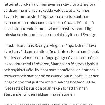
rätten att bruka våld men även reaktivt för att lagföra
våldsamma män och skydda våldsutsatta kvinnor.
Tyvärr kommer straffåtgärderna ofta försent, när
kvinnan redan misshandlats eller mördats. För att på
allvar stoppa våldet mot kvinnor måste vi samtidigt
minska de ekonomiska och sociala klyftorna i Sverige.
I bostadsbristens Sverige tvingas många kvinnor leva
kvar i en våldsam relation för att inte riskera hemlöshet.
Att dessa kvinnor, och många gånger även barn, måste
leva vidare med förövaren, ökar risken för grovt fysiskt
och psykiskt våld. Kvinnor som anmäler eller lämnar sin
förövare och hamnar på en kvinnojour blir ofta kvar där
längre än väntat just för att det saknas bostäder. Hela
livet sätts på paus och ökar risken för att kvinnan
återvänder till den våldsamma relationen.