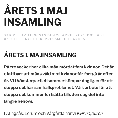
ÅRETS 1 MAJ
INSAMLING
SKRIVET AV
ALINGSAS
DEN
20 APRIL, 2021
. POSTAD I
AKTUELLT
,
NYHETER
,
PRESSMEDDELANDEN
.
ÅRETS 1 MAJINSAMLING
På tre veckor har olika män mördat fem kvinnor. Det är
ofattbart att mäns våld mot kvinnor får fortgå år efter
år. Vi i Vänsterpartiet kommer kämpar dagligen för att
stoppa det här samhällsproblemet. Vårt arbete för att
stoppa det kommer fortsätta tills den dag det inte
längre behövs.
I Alingsås, Lerum och Vårgårda har vi
Kvinnojouren