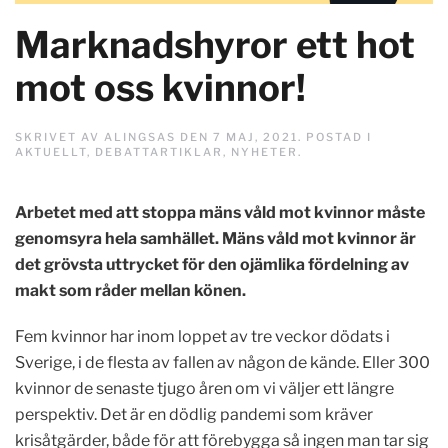
Marknadshyror ett hot
mot oss kvinnor!
SKRIVET AV
ALINGSAS
DEN
7 MAJ, 2021
. POSTAD I
AKTUELLT
,
DEBATTARTIKLAR
,
NYHETER
.
Arbetet med att stoppa mäns våld mot kvinnor måste
genomsyra hela samhället. Mäns våld mot kvinnor är
det grövsta uttrycket för den ojämlika fördelning av
makt som råder mellan könen.
Fem kvinnor har inom loppet av tre veckor dödats i
Sverige, i de flesta av fallen av någon de kände. Eller 300
kvinnor de senaste tjugo åren om vi väljer ett längre
perspektiv. Det är en dödlig pandemi som kräver
krisåtgärder, både för att förebygga så ingen man tar sig