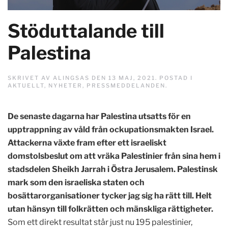
Stöduttalande till
Palestina
SKRIVET AV
ALINGSAS
DEN
13 MAJ, 2021
. POSTAD I
AKTUELLT
,
NYHETER
,
PRESSMEDDELANDEN
.
De senaste dagarna har Palestina utsatts för en
upptrappning av våld från ockupationsmakten Israel.
Attackerna växte fram efter ett israeliskt
domstolsbeslut om att vräka Palestinier från sina hem i
stadsdelen Sheikh Jarrah i Östra Jerusalem. Palestinsk
mark som den israeliska staten och
bosättarorganisationer tycker jag sig ha rätt till. Helt
utan hänsyn till folkrätten och mänskliga rättigheter.
Som ett direkt resultat står just nu 195 palestinier,