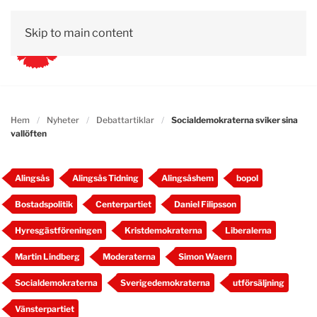
Skip to main content
Hem
Nyheter
Debattartiklar
Socialdemokraterna sviker sina
vallöften
Alingsås
Alingsås Tidning
Alingsåshem
bopol
Bostadspolitik
Centerpartiet
Daniel Filipsson
Hyresgästföreningen
Kristdemokraterna
Liberalerna
Martin Lindberg
Moderaterna
Simon Waern
Socialdemokraterna
Sverigedemokraterna
utförsäljning
Vänsterpartiet