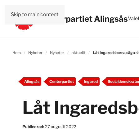
Skip to main content
Vänsterpartiet Alingsås
Vale
Hem
Nyheter
Nyheter
aktuellt
Låt Ingaredsborna säga si
Alingsås
Centerpartiet
Ingared
Socialdemokrate
Låt Ingaredsb
Publicerad:
27 augusti 2022