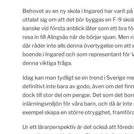
Behovet av en ny skola i Ingared har varit på t
uttalat sig om att det bör byggas en F-9 skola
kanske vid första anblick låter som ett bra för
resa in till Alingsås när de börjar sjuan. Men
där råder inte alls denna övertygelse om att 
boende i Ingared och som representant för Vän
denna viktiga fråga.
Idag kan man tydligt se en trend i Sverige me
definitivt inte bara av godo, även om det fin
dock till stor del om pengar. Det som det bor
inlärningsmiljön för våra barn, och då är inte e
exempel skapa en större otrygghet, framföral
Ur ett lärarperspektiv är det också att föred