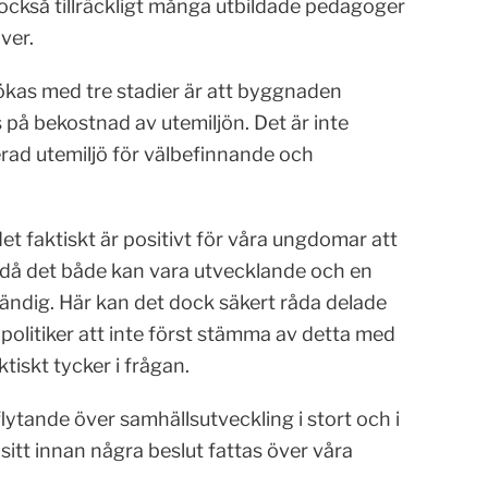
också tillräckligt många utbildade pedagoger
ver.
kas med tre stadier är att byggnaden
s på bekostnad av utemiljön. Det är inte
rad utemiljö för välbefinnande och
et faktiskt är positivt för våra ungdomar att
iet då det både kan vara utvecklande och en
ständig. Här kan det dock säkert råda delade
olitiker att inte först stämma av detta med
tiskt tycker i frågan.
inflytande över samhällsutveckling i stort och i
sitt innan några beslut fattas över våra