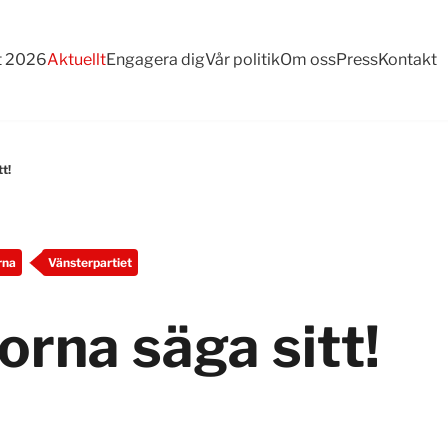
t 2026
Aktuellt
Engagera dig
Vår politik
Om oss
Press
Kontakt
tt!
rna
Vänsterpartiet
orna säga sitt!