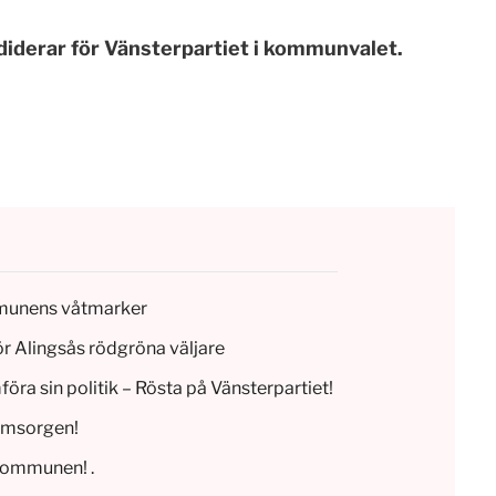
iderar för Vänsterpartiet i kommunvalet.
munens våtmarker
r Alingsås rödgröna väljare
a sin politik – Rösta på Vänsterpartiet!
eomsorgen!
 kommunen! .