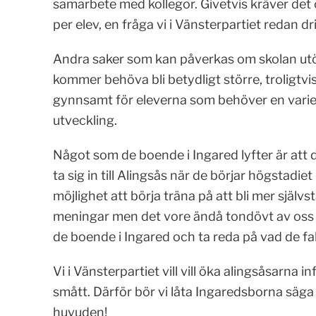
samarbete med kollegor. Givetvis kräver det 
per elev, en fråga vi i Vänsterpartiet redan dri
Andra saker som kan påverkas om skolan utö
kommer behöva bli betydligt större, troligtvi
gynnsamt för eleverna som behöver en varie
utveckling.
Något som de boende i Ingared lyfter är att d
ta sig in till Alingsås när de börjar högstad
möjlighet att börja träna på att bli mer själv
meningar men det vore ändå tondövt av oss p
de boende i Ingared och ta reda på vad de fak
Vi i Vänsterpartiet vill vill öka alingsåsarna 
smått. Därför bör vi låta Ingaredsborna säga 
huvuden!