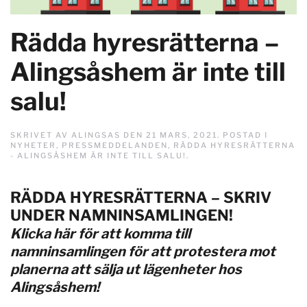
Rädda hyresrätterna –
Alingsåshem är inte till
salu!
SKRIVET AV
ALINGSAS
DEN
21 MARS, 2021
. POSTAD I
NYHETER
,
PRESSMEDDELANDEN
,
RÄDDA HYRESRÄTTERNA
- ALINGSÅSHEM ÄR INTE TILL SALU!
.
RÄDDA HYRESRÄTTERNA – SKRIV
UNDER NAMNINSAMLINGEN!
Klicka här för att komma till
namninsamlingen för att protestera mot
planerna att sälja ut lägenheter hos
Alingsåshem!