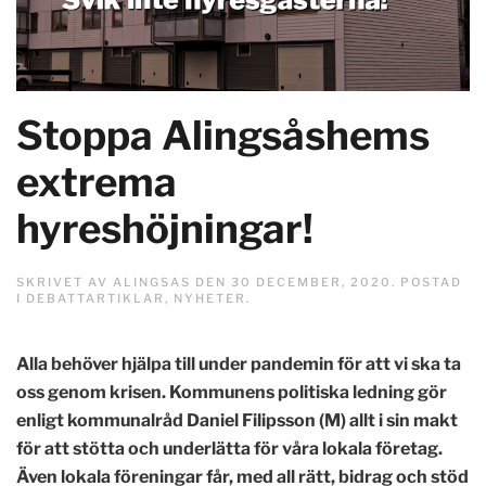
Stoppa Alingsåshems
extrema
hyreshöjningar!
SKRIVET AV
ALINGSAS
DEN
30 DECEMBER, 2020
. POSTAD
I
DEBATTARTIKLAR
,
NYHETER
.
Alla behöver hjälpa till under pandemin för att vi ska ta
oss genom krisen. Kommunens politiska ledning gör
enligt kommunalråd Daniel Filipsson (M) allt i sin makt
för att stötta och underlätta för våra lokala företag.
Även lokala föreningar får, med all rätt, bidrag och stöd