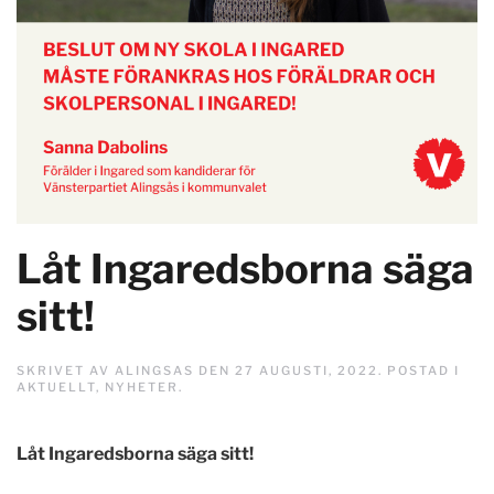
Låt Ingaredsborna säga
sitt!
SKRIVET AV
ALINGSAS
DEN
27 AUGUSTI, 2022
. POSTAD I
AKTUELLT
,
NYHETER
.
Låt Ingaredsborna säga sitt!