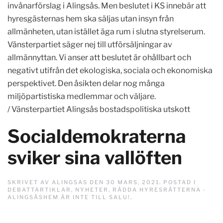
invånarförslag i Alingsås. Men beslutet i KS innebär att
hyresgästernas hem ska säljas utan insyn från
allmänheten, utan istället äga rum i slutna styrelserum.
Vänsterpartiet säger nej till utförsäljningar av
allmännyttan. Vi anser att beslutet är ohållbart och
negativt utifrån det ekologiska, sociala och ekonomiska
perspektivet. Den åsikten delar nog många
miljöpartistiska medlemmar och väljare.
/ Vänsterpartiet Alingsås bostadspolitiska utskott
Socialdemokraterna
sviker sina vallöften
SKRIVET AV
ALINGSAS
DEN
30 MARS, 2021
. POSTAD I
DEBATTARTIKLAR
,
NYHETER
,
RÄDDA HYRESRÄTTERNA -
ALINGSÅSHEM ÄR INTE TILL SALU!
.