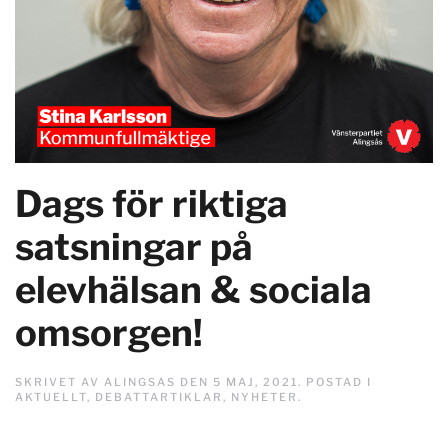
Dags för riktiga
satsningar på
elevhälsan & sociala
omsorgen!
SKRIVET AV
ALINGSAS
DEN
5 MAJ, 2021
. POSTAD I
AKTUELLT
,
DEBATTARTIKLAR
,
NYHETER
.