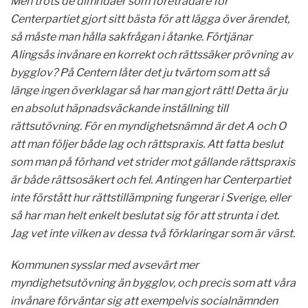
Men trots de dimridåer som företrädare för
Centerpartiet gjort sitt bästa för att lägga över ärendet,
så måste man hålla sakfrågan i åtanke. Förtjänar
Alingsås invånare en korrekt och rättssäker prövning av
bygglov? På Centern låter det ju tvärtom som att så
länge ingen överklagar så har man gjort rätt! Detta är ju
en absolut häpnadsväckande inställning till
rättsutövning. För en myndighetsnämnd är det A och O
att man följer både lag och rättspraxis. Att fatta beslut
som man på förhand vet strider mot gällande rättspraxis
är både rättsosäkert och fel. Antingen har Centerpartiet
inte förstått hur rättstillämpning fungerar i Sverige, eller
så har man helt enkelt beslutat sig för att strunta i det.
Jag vet inte vilken av dessa två förklaringar som är värst.
Kommunen sysslar med avsevärt mer
myndighetsutövning än bygglov, och precis som att våra
invånare förväntar sig att exempelvis socialnämnden