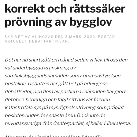
korrekt och rättssäker
prövning av bygglov
SKRIVET AV
ALINGSAS
DEN
2 MARS, 2022
. POSTAD I
AKTUELLT
,
DEBATTARTIKLAR
.
Det har nu snart gått en månad sedan vi fick till oss den
väl underbyggda granskning av
samhällsbyggnadsnämnden som kommunstyrelsen
beställde. Debatten har gått het på tidningens
debattsidor, och flera av partierna i nämnden har gjort
det
enda
hederliga och tagit sitt ansvar för den
katastrofala syn på myndighetsutövning som präglat
besluten under de senaste åren. Dock inte de
huvudansvariga från Centerpartiet, ej heller Liberalerna.