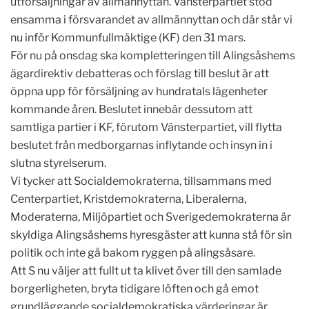
utförsäljningar av allmännyttan. Vänsterpartiet stod
ensamma i försvarandet av allmännyttan och där står vi
nu inför Kommunfullmäktige (KF) den 31 mars.
För nu på onsdag ska kompletteringen till Alingsåshems
ägardirektiv debatteras och förslag till beslut är att
öppna upp för försäljning av hundratals lägenheter
kommande åren. Beslutet innebär dessutom att
samtliga partier i KF, förutom Vänsterpartiet, vill flytta
beslutet från medborgarnas inflytande och insyn in i
slutna styrelserum.
Vi tycker att Socialdemokraterna, tillsammans med
Centerpartiet, Kristdemokraterna, Liberalerna,
Moderaterna, Miljöpartiet och Sverigedemokraterna är
skyldiga Alingsåshems hyresgäster att kunna stå för sin
politik och inte gå bakom ryggen på alingsåsare.
Att S nu väljer att fullt ut ta klivet över till den samlade
borgerligheten, bryta tidigare löften och gå emot
grundläggande socialdemokratiska värderingar är