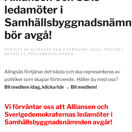
ledamöter i
Samhällsbyggnadsnämn
bör avgå!
SKRIVET AV
ALINGSAS
DEN
4 FEBRUARI, 2022
. POSTAD I
AKTUELLT
,
PRESSMEDDELANDEN
.
Alingsås förtjänar det bästa och ska representeras av
politiker som skapar förtroende. Håller du med oss?
Bli medlem idag, klicka här → Bli medlem!
Vi förväntar oss att Alliansen och
Sverigedemokraternas ledamöter i
Samhällsbyggnadsnämnden avgår!