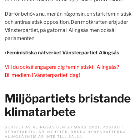
Därför behövs nu, mer än någonsin, en stark feministisk
och antirasistisk opposition. Den motkraften erbjuder
Vänsterpartiet, på gatorna i Alingsås men också i
parlamenten!
/Feministiska nätverket Vänsterpartiet Alingsås
Vill du också engagera dig feministiskt i Alingsås?
Bli medlem i Vänsterpartiet idag!
Miljöpartiets bristande
klimatarbete
SKRIVET AV
ALINGSAS
DEN
30 MARS, 2021
. POSTAD I
DEBATTARTIKLAR
,
NYHETER
,
RÄDDA HYRESRÄTTERNA -
ALINGSÅSHEM ÄR INTE TILL SALU!
.