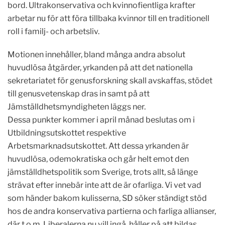
bord. Ultrakonservativa och kvinnofientliga krafter
arbetar nu för att föra tillbaka kvinnor till en traditionell
roll i familj- och arbetsliv.
Motionen innehåller, bland många andra absolut
huvudlösa åtgärder, yrkanden på att det nationella
sekretariatet för genusforskning skall avskaffas, stödet
till genus­vetenskap dras in samt på att
Jämställdhetsmyndigheten läggs ner.
Dessa punkter kommer i april månad beslutas om i
Utbildningsutskottet respektive
Arbetsmarknadsutskottet. Att dessa yrkanden är
huvudlösa, odemokratiska och går helt emot den
jämställdhetspolitik som Sverige, trots allt, så länge
strävat efter innebär inte att de är ofarliga. Vi vet vad
som händer bakom kulisserna, SD söker ständigt stöd
hos de andra konservativa partierna och farliga allianser,
där t.o.m. Liberalerna nu vill ingå, håller på att bildas.