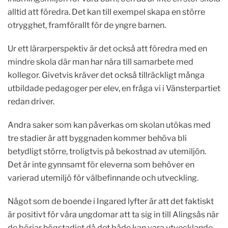
alltid att föredra. Det kan till exempel skapa en större
otrygghet, framförallt för de yngre barnen.
Ur ett lärarperspektiv är det också att föredra med en
mindre skola där man har nära till samarbete med
kollegor. Givetvis kräver det också tillräckligt många
utbildade pedagoger per elev, en fråga vi i Vänsterpartiet
redan driver.
Andra saker som kan påverkas om skolan utökas med
tre stadier är att byggnaden kommer behöva bli
betydligt större, troligtvis på bekostnad av utemiljön.
Det är inte gynnsamt för eleverna som behöver en
varierad utemiljö för välbefinnande och utveckling.
Något som de boende i Ingared lyfter är att det faktiskt
är positivt för våra ungdomar att ta sig in till Alingsås när
de börjar högstadiet då det både kan vara utvecklande