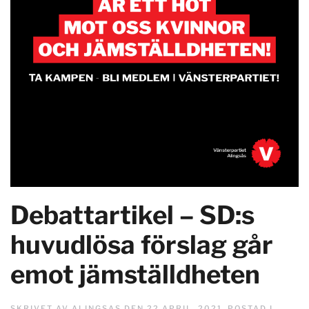
Debattartikel – SD:s
huvudlösa förslag går
emot jämställdheten
SKRIVET AV
ALINGSAS
DEN
22 APRIL, 2021
. POSTAD I