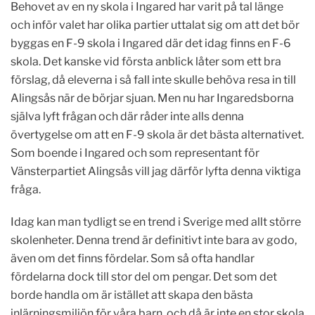
Behovet av en ny skola i Ingared har varit på tal länge
och inför valet har olika partier uttalat sig om att det bör
byggas en F-9 skola i Ingared där det idag finns en F-6
skola. Det kanske vid första anblick låter som ett bra
förslag, då eleverna i så fall inte skulle behöva resa in till
Alingsås när de börjar sjuan. Men nu har Ingaredsborna
själva lyft frågan och där råder inte alls denna
övertygelse om att en F-9 skola är det bästa alternativet.
Som boende i Ingared och som representant för
Vänsterpartiet Alingsås vill jag därför lyfta denna viktiga
fråga.
Idag kan man tydligt se en trend i Sverige med allt större
skolenheter. Denna trend är definitivt inte bara av godo,
även om det finns fördelar. Som så ofta handlar
fördelarna dock till stor del om pengar. Det som det
borde handla om är istället att skapa den bästa
inlärningsmiljön för våra barn, och då är inte en stor skola