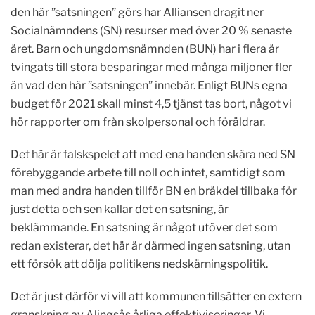
den här ”satsningen” görs har Alliansen dragit ner
Socialnämndens (SN) resurser med över 20 % senaste
året. Barn och ungdomsnämnden (BUN) har i flera år
tvingats till stora besparingar med många miljoner fler
än vad den här ”satsningen” innebär. Enligt BUNs egna
budget för 2021 skall minst 4,5 tjänst tas bort, något vi
hör rapporter om från skolpersonal och föräldrar.
Det här är falskspelet att med ena handen skära ned SN
förebyggande arbete till noll och intet, samtidigt som
man med andra handen tillför BN en bråkdel tillbaka för
just detta och sen kallar det en satsning, är
beklämmande. En satsning är något utöver det som
redan existerar, det här är därmed ingen satsning, utan
ett försök att dölja politikens nedskärningspolitik.
Det är just därför vi vill att kommunen tillsätter en extern
granskning av Alingsås årliga effektiviseringar. Vi