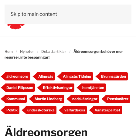
Skip to main content
Hem
Nyheter
Debattartiklar
Äldreomsorgen behöver mer
resurser, inte besparingar!
äldreomsorg
Alingsås
Alingsås Tidning
Brunnsgården
Daniel Filipsson
Effektiviseringar
hemtjänsten
Kommunal
Martin Lindberg
nedskärningar
Pensionärer
Politik
undersköterska
välfärdskris
Vänsterpartiet
Äldreomsorgen