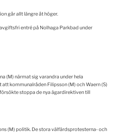
on går allt längre åt höger.
å avgiftsfri entré på Nolhaga Parkbad under
na (M) närmat sig varandra under hela
t att kommunalråden Filipsson (M) och Waern (S)
 försökte stoppa de nya ägardirektiven till
ssons (M) politik. De stora välfärdsprotesterna- och