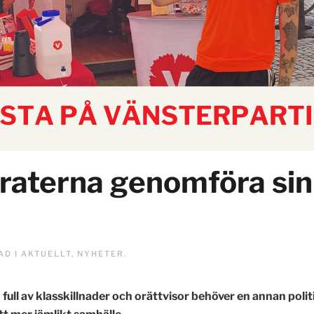
aterna genomföra sin 
AD I
AKTUELLT
,
NYHETER
.
 full av klasskillnader och orättvisor behöver en annan polit