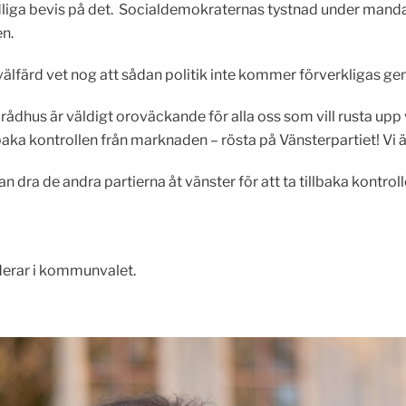
iga bevis på det. Socialdemokraternas tystnad under mandatpe
en.
lfärd vet nog att sådan politik inte kommer förverkligas ge
dhus är väldigt oroväckande för alla oss som vill rusta upp vä
llbaka kontrollen från marknaden – rösta på Vänsterpartiet! Vi 
n dra de andra partierna åt vänster för att ta tillbaka kontro
derar i kommunvalet.