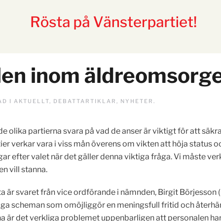
alen inom äldreomsorge
AD I
AKTUELLT
,
DEBATTARTIKLAR
,
NYHETER
.
 de olika partierna svara på vad de anser är viktigt för att sä
artier verkar vara i viss mån överens om vikten att höja status 
gar efter valet när det gäller denna viktiga fråga. Vi måste ver
n vill stanna.
är svaret från vice ordförande i nämnden, Birgit Börjesson (
siga scheman som omöjliggör en meningsfull fritid och återhä
a är det verkliga problemet uppenbarligen att personalen har