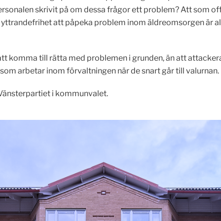
sonalen skrivit på om dessa frågor ett problem? Att som offe
yttrandefrihet att påpeka problem inom äldreomsorgen är allt
re att komma till rätta med problemen i grunden, än att attack
som arbetar inom förvaltningen när de snart går till valurnan.
Vänsterpartiet i kommunvalet.