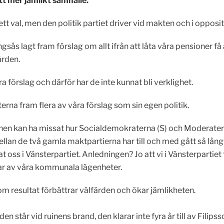
ett mer jämlikt samhälle.
t val, men den politik partiet driver vid makten och i oppositi
sås lagt fram förslag om allt ifrån att låta våra pensioner f
ärden.
a förslag och därför har de inte kunnat bli verklighet.
na fram flera av våra förslag som sin egen politik.
nen kan ha missat hur Socialdemokraterna (S) och Moderater
n de två gamla maktpartierna har till och med gått så lång
t oss i Vänsterpartiet. Anledningen? Jo att vi i Vänsterpartiet
ar av våra kommunala lägenheter.
 om resultat förbättrar välfärden och ökar jämlikheten.
en står vid ruinens brand, den klarar inte fyra år till av Filip