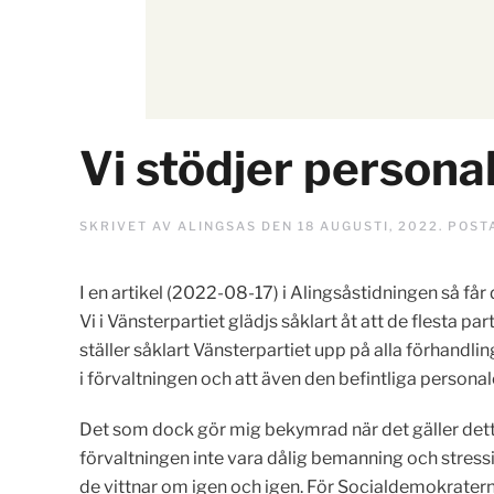
Vi stödjer person
SKRIVET AV
ALINGSAS
DEN
18 AUGUSTI, 2022
. POST
I en artikel (2022-08-17) i Alingsåstidningen så får
Vi i Vänsterpartiet glädjs såklart åt att de flesta p
ställer såklart Vänsterpartiet upp på alla förhandlin
i förvaltningen och att även den befintliga personale
Det som dock gör mig bekymrad när det gäller detta 
förvaltningen inte vara dålig bemanning och stres
de vittnar om igen och igen. För Socialdemokratern