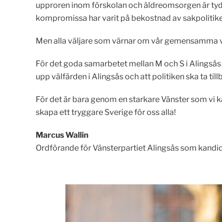
upproren inom förskolan och äldreomsorgen är tydl
kompromissa har varit på bekostnad av sakpolitik
Men alla väljare som värnar om vår gemensamma vä
För det goda samarbetet mellan M och S i Alingsås rå
upp välfärden i Alingsås och att politiken ska ta ti
För det är bara genom en starkare Vänster som vi ka
skapa ett tryggare Sverige för oss alla!
Marcus Wallin
Ordförande för Vänsterpartiet Alingsås som kandi