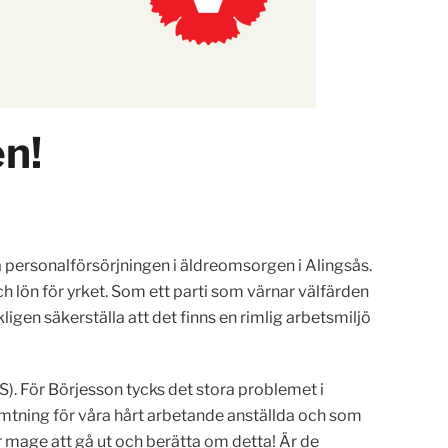
n!
kra personalförsörjningen i äldreomsorgen i Alingsås.
och lön för yrket. Som ett parti som värnar välfärden
kligen säkerställa att det finns en rimlig arbetsmiljö
S). För Börjesson tycks det stora problemet i
mtning för våra hårt arbetande anställda och som
 mage att gå ut och berätta om detta! Är de