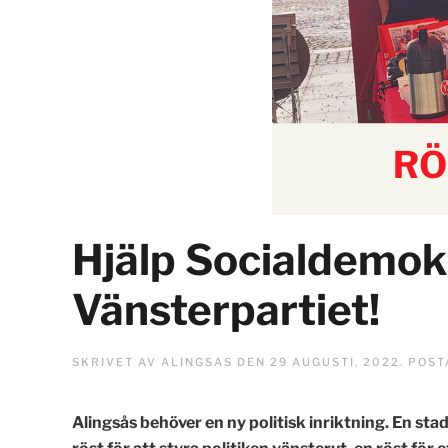
Hjälp Socialdemokr
Vänsterpartiet!
SKRIVET AV
ALINGSAS
DEN
29 AUGUSTI, 2022
. POST
Alingsås behöver en ny politisk inriktning. En stad