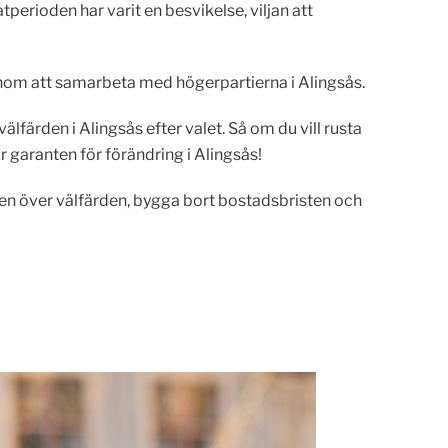
rioden har varit en besvikelse, viljan att
nom att samarbeta med högerpartierna i Alingsås.
lfärden i Alingsås efter valet. Så om du vill rusta
är garanten för förändring i Alingsås!
llen över välfärden, bygga bort bostadsbristen och