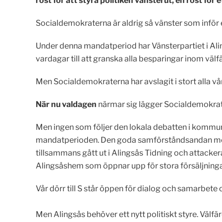
röst för att styra politiken vänsterut, en röst för 
Socialdemokraterna är aldrig så vänster som inför et
Under denna mandatperiod har Vänsterpartiet i Aling
vardagar till att granska alla besparingar inom välf
Men Socialdemokraterna har avslagit i stort alla vår
När nu valdagen
närmar sig lägger Socialdemokrater
Men ing
en som följer den lokala debatten i kommu
mandatperioden. Den goda samförståndsandan mella
tillsammans gått ut i Alingsås Tidning och attackera
Alingsåshem som öppnar upp för stora försäljning
Vår dörr till S står öppen för dialog och samarbete
Men Alingsås behöver ett nytt politiskt styre. Välfärd