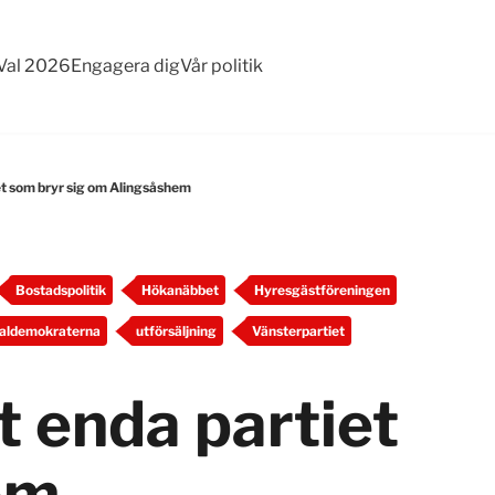
Val 2026
Engagera dig
Vår politik
et som bryr sig om Alingsåshem
Bostadspolitik
Hökanäbbet
Hyresgästföreningen
aldemokraterna
utförsäljning
Vänsterpartiet
t enda partiet
om