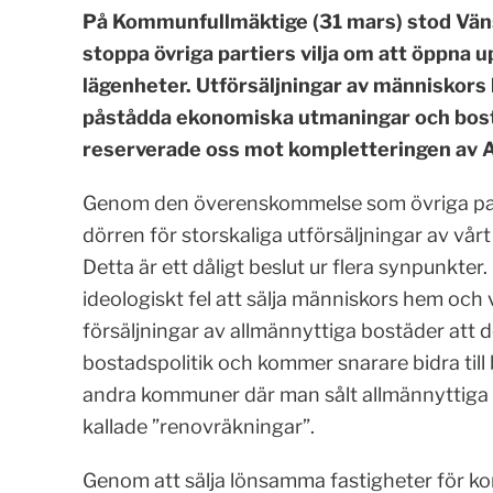
På Kommunfullmäktige (31 mars) stod Vän
stoppa övriga partiers vilja om att öppna 
lägenheter. Utförsäljningar av människor
påstådda ekonomiska utmaningar och bosta
reserverade oss mot kompletteringen av A
Genom den överenskommelse som övriga parti
dörren för storskaliga utförsäljningar av vå
Detta är ett dåligt beslut ur flera synpunkter
ideologiskt fel att sälja människors hem o
försäljningar av allmännyttiga bostäder att 
bostadspolitik och kommer snarare bidra till b
andra kommuner där man sålt allmännyttiga bo
kallade ”renovräkningar”.
Genom att sälja lönsamma fastigheter för ko