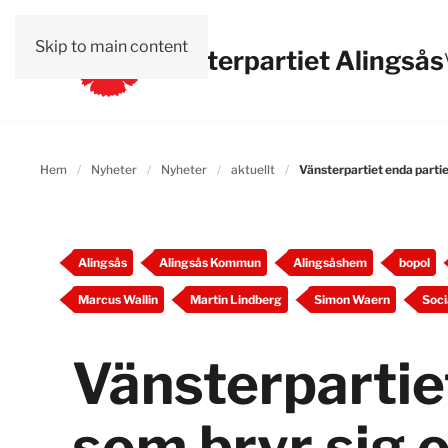
Skip to main content
Vänsterpartiet Alingsås
Hem
Nyheter
Nyheter
aktuellt
Vänsterpartiet enda parti
Alingsås
Alingsås Kommun
Alingsåshem
bopol
Marcus Wallin
Martin Lindberg
Simon Waern
Soci
Vänsterpartie
som bryr sig 