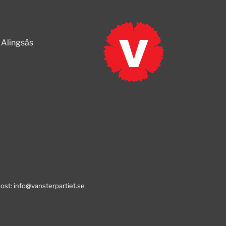
 Alingsås
post:
info@vansterpartiet.se