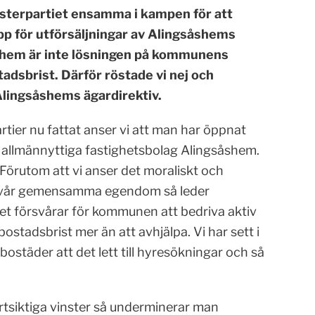
sterpartiet ensamma i kampen för att
upp för utförsäljningar av Alingsåshems
s hem är inte lösningen på kommunens
dsbrist. Därför röstade vi nej och
lingsåshems ägardirektiv.
er nu fattat anser vi att man har öppnat
rt allmännyttiga fastighetsbolag Alingsåshem.
. Förutom att vi anser det moraliskt och
ch vår gemensamma egendom så leder
det försvårar för kommunen att bedriva aktiv
ostadsbrist mer än att avhjälpa. Vi har sett i
städer att det lett till hyresökningar och så
rtsiktiga vinster så underminerar man