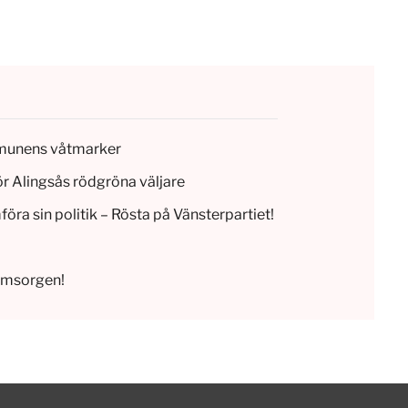
munens våtmarker
r Alingsås rödgröna väljare
a sin politik – Rösta på Vänsterpartiet!
eomsorgen!