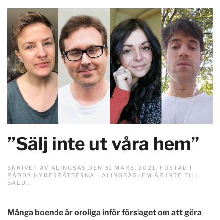
”Sälj inte ut våra hem”
SKRIVET AV
ALINGSAS
DEN
31 MARS, 2021
. POSTAD I
RÄDDA HYRESRÄTTERNA - ALINGSÅSHEM ÄR INTE TILL
SALU!
.
Många boende är oroliga inför förslaget om att göra