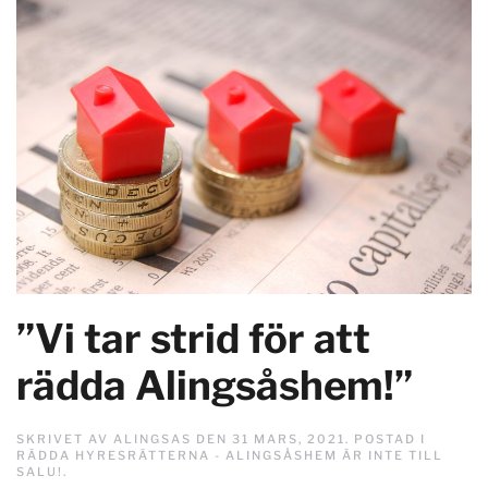
”Vi tar strid för att
rädda Alingsåshem!”
SKRIVET AV
ALINGSAS
DEN
31 MARS, 2021
. POSTAD I
RÄDDA HYRESRÄTTERNA - ALINGSÅSHEM ÄR INTE TILL
SALU!
.