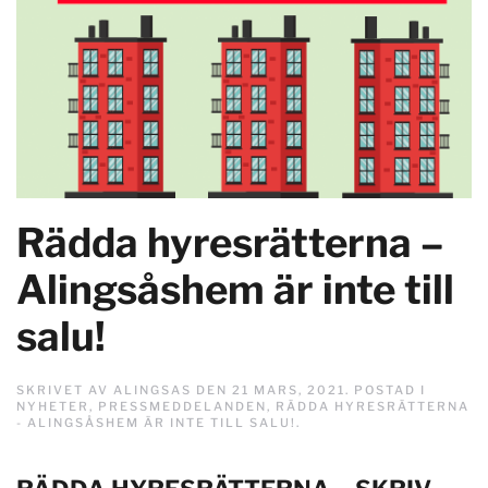
Rädda hyresrätterna –
Alingsåshem är inte till
salu!
SKRIVET AV
ALINGSAS
DEN
21 MARS, 2021
. POSTAD I
NYHETER
,
PRESSMEDDELANDEN
,
RÄDDA HYRESRÄTTERNA
- ALINGSÅSHEM ÄR INTE TILL SALU!
.