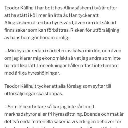
Teodor Källhult har bott hos Alingsåshem i två år efter
att ha stått i kö i mer än åtta år. Han tycker att
Alingsåshem är en bra hyresvärd, även om det såklart
finns saker som kan förbättras. Risken för utförsäljning
av hans hem gör honom orolig:
– Min hyra är redan i närheten av halva min lön, och även
om jag klarar mig ekonomiskt så vet jag andra som inte
har det lika lätt. Löneökningar håller oftast inte tempot
med årliga hyreshöjningar.
Teodor Källhult tycker att alla förslag som syftar till
utförsäljningar ska stoppas.
– Som lönearbetare så har jag inte råd med
marknadshyror eller fri hyressättning. Boende och mat är
det två enda materiella sakerna vi verkligen behöver för