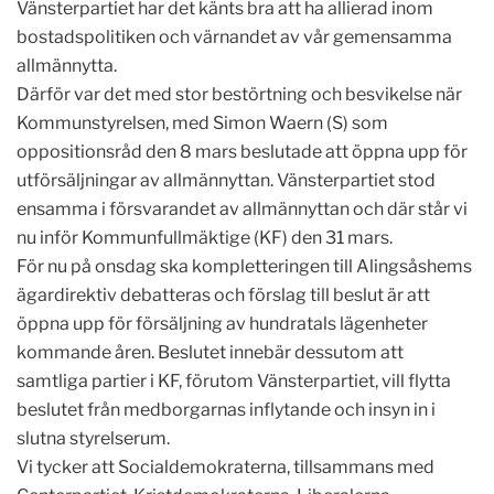
Vänsterpartiet har det känts bra att ha allierad inom
bostadspolitiken och värnandet av vår gemensamma
allmännytta.
Därför var det med stor bestörtning och besvikelse när
Kommunstyrelsen, med Simon Waern (S) som
oppositionsråd den 8 mars beslutade att öppna upp för
utförsäljningar av allmännyttan. Vänsterpartiet stod
ensamma i försvarandet av allmännyttan och där står vi
nu inför Kommunfullmäktige (KF) den 31 mars.
För nu på onsdag ska kompletteringen till Alingsåshems
ägardirektiv debatteras och förslag till beslut är att
öppna upp för försäljning av hundratals lägenheter
kommande åren. Beslutet innebär dessutom att
samtliga partier i KF, förutom Vänsterpartiet, vill flytta
beslutet från medborgarnas inflytande och insyn in i
slutna styrelserum.
Vi tycker att Socialdemokraterna, tillsammans med