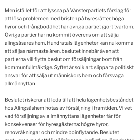
Men istället för att lyssna på Vänsterpartiets förslag för
att lösa problemen med bristen på hyresrätter, höga
hyror och trångboddhet har övriga partiet gjort tvärtom.
Övriga partier har nu kommit överens om att sälja
alingsåsares hem. Hundratals lägenheter kan nu komma
att säljas närmaste åren, beslutet innebär även att
partierna vill flytta beslut om försäljningar bort från
kommunfullmäktige. Syftet är solklart: slippa ta politiskt
ansvar för att sälja ut människors hem och försvaga
allmännyttan.
Beslutet riskerar att leda till att hela lägenhetsbeståndet
hos Alingsåshem hotas av försäljning i framtiden. Vi vet
vad försäljning av allmännyttans lägenheter får för
konsekvenser för hyresgästerna: högre hyror,
renovräkningar och mindre boinflytande. Beslutet