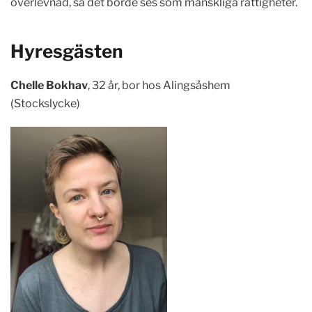
överlevnad, så det borde ses som mänskliga rättigheter.
Hyresgästen
Chelle Bokhav
, 32 år, bor hos Alingsåshem
(Stockslycke)