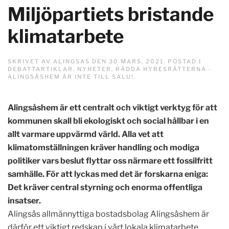
Miljöpartiets bristande
klimatarbete
SKRIVET AV
ALINGSAS
DEN
30 MARS, 2021
. POSTAD I
DEBATTARTIKLAR
,
NYHETER
,
RÄDDA HYRESRÄTTERNA -
ALINGSÅSHEM ÄR INTE TILL SALU!
.
Alingsåshem är ett centralt och viktigt verktyg för att
kommunen skall bli ekologiskt och social hållbar i en
allt varmare uppvärmd värld. Alla vet att
klimatomställningen kräver handling och modiga
politiker vars beslut flyttar oss närmare ett fossilfritt
samhälle. För att lyckas med det är forskarna eniga:
Det kräver central styrning och enorma offentliga
insatser.
Alingsås allmännyttiga bostadsbolag Alingsåshem är
därför ett viktigt redskap i vårt lokala klimatarbete.