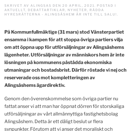
SKRIVET AV
ALINGSAS
DEN
20 APRIL, 2021
. POSTAD I
AKTUELLT
,
DEBATTARTIKLAR
,
NYHETER
,
RÄDDA
HYRESRÄTTERNA - ALINGSÅSHEM ÄR INTE TILL SALU!
.
På Kommunfullmäktige (31 mars) stod Vänsterpartiet
ensamma i kampen för att stoppa övriga partiers vilja
om att öppna upp för utförsäljningar av Alingsåshems
lägenheter. Utförsäljningar av människors hem är inte
lösningen på kommunens påstådda ekonomiska
utmaningar och bostadsbrist. Därför röstade vi nej och
reserverade oss mot kompletteringen av
Alingsåshems ägardirektiv.
Genom den överenskommelse som övriga partier nu
fattat anser vi att man har öppnat dörren för storskaliga
utförsäljningar av vårt allmännyttiga fastighetsbolag
Alingsåshem. Detta är ett dåligt beslut ur flera
synpunkter. Förutom att vi anser det moraliskt och