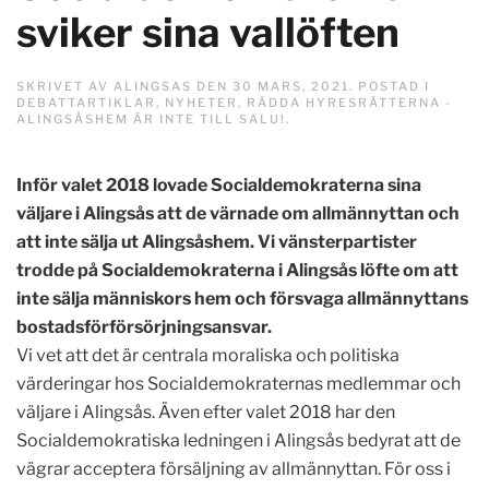
sviker sina vallöften
SKRIVET AV
ALINGSAS
DEN
30 MARS, 2021
. POSTAD I
DEBATTARTIKLAR
,
NYHETER
,
RÄDDA HYRESRÄTTERNA -
ALINGSÅSHEM ÄR INTE TILL SALU!
.
Inför valet 2018 lovade Socialdemokraterna sina
väljare i Alingsås att de värnade om allmännyttan och
att inte sälja ut Alingsåshem. Vi vänsterpartister
trodde på Socialdemokraterna i Alingsås löfte om att
inte sälja människors hem och försvaga allmännyttans
bostadsförförsörjningsansvar.
Vi vet att det är centrala moraliska och politiska
värderingar hos Socialdemokraternas medlemmar och
väljare i Alingsås. Även efter valet 2018 har den
Socialdemokratiska ledningen i Alingsås bedyrat att de
vägrar acceptera försäljning av allmännyttan. För oss i