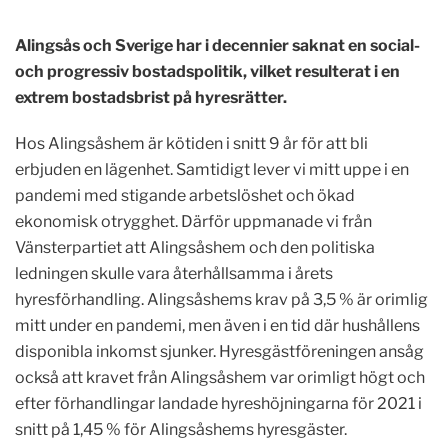
Alingsås och Sverige har i decennier saknat en social-
och progressiv bostadspolitik, vilket resulterat i en
extrem bostadsbrist på hyresrätter.
Hos Alingsåshem är kötiden i snitt 9 år för att bli
erbjuden en lägenhet. Samtidigt lever vi mitt uppe i en
pandemi med stigande arbetslöshet och ökad
ekonomisk otrygghet. Därför uppmanade vi från
Vänsterpartiet att Alingsåshem och den politiska
ledningen skulle vara återhållsamma i årets
hyresförhandling. Alingsåshems krav på 3,5 % är orimlig
mitt under en pandemi, men även i en tid där hushållens
disponibla inkomst sjunker. Hyresgästföreningen ansåg
också att kravet från Alingsåshem var orimligt högt och
efter förhandlingar landade hyreshöjningarna för 2021 i
snitt på 1,45 % för Alingsåshems hyresgäster.