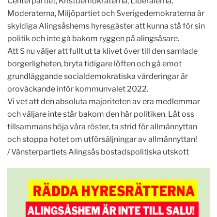
Centerpartiet, Kristdemokraterna, Liberalerna,
Moderaterna, Miljöpartiet och Sverigedemokraterna är
skyldiga Alingsåshems hyresgäster att kunna stå för sin
politik och inte gå bakom ryggen på alingsåsare.
Att S nu väljer att fullt ut ta klivet över till den samlade
borgerligheten, bryta tidigare löften och gå emot
grundläggande socialdemokratiska värderingar är
oroväckande inför kommunvalet 2022.
Vi vet att den absoluta majoriteten av era medlemmar
och väljare inte står bakom den här politiken. Låt oss
tillsammans höja våra röster, ta strid för allmännyttan
och stoppa hotet om utförsäljningar av allmännyttan!
/ Vänsterpartiets Alingsås bostadspolitiska utskott