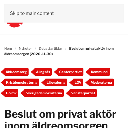
Skip to main content
Hem
Nyheter
Debattartiklar
Beslut om privat aktör inom
äldreomsorgen (2020-11-30)
äldreomsorg
Alingsås
Centerpartiet
Kommunal
Kristdemokraterna
Liberalerna
LOV
Moderaterna
Politik
Sverigedemokraterna
Vänsterpartiet
Beslut om privat aktör
inom äldreomsorgen