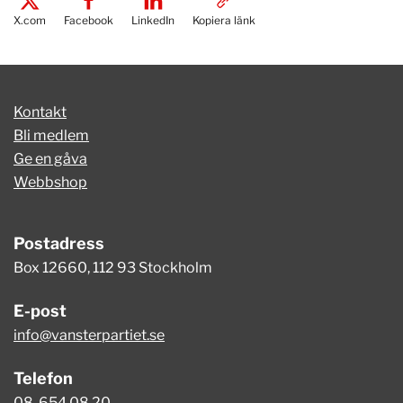
X.com
Facebook
LinkedIn
Kopiera länk
Kontakt
Bli medlem
Ge en gåva
Webbshop
Postadress
Box 12660, 112 93 Stockholm
E-post
info@vansterpartiet.se
Telefon
08-654 08 20