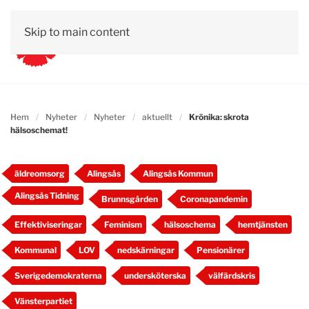
Skip to main content
Hem
Nyheter
Nyheter
aktuellt
Krönika: skrota
hälsoschemat!
äldreomsorg
Alingsås
Alingsås Kommun
Alingsås Tidning
Brunnsgården
Coronapandemin
Effektiviseringar
Feminism
hälsoschema
hemtjänsten
Kommunal
LOV
nedskärningar
Pensionärer
Sverigedemokraterna
undersköterska
välfärdskris
Vänsterpartiet